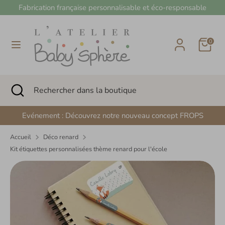
Passer
Fabrication française personnalisable et éco-responsable
Devise
au
France (EUR €)
contenu
Panier
0
Recherche
Rechercher
dans
la
boutique
Recherche
Fermer
Rechercher
la
dans
recherche
la
Evénement : Découvrez notre nouveau concept FROPS
boutique
Accueil
Déco renard
Kit étiquettes personnalisées thème renard pour l'école